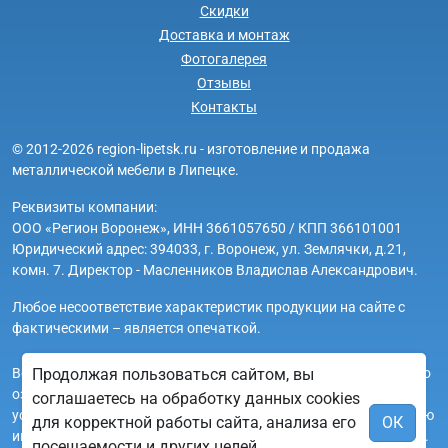
Скидки
Доставка и монтаж
Фотогалерея
Отзывы
Контакты
© 2012-2026 region-lipetsk.ru - изготовление и продажа
металлической мебели в Липецке.
Реквизиты компании:
ООО «Регион Воронеж», ИНН 3661057650 / КПП 366101001
Юридический адрес: 394033, г. Воронеж, ул. Землячки, д.21,
комн. 7. Директор - Масленников Владислав Александрович.
Любое несоответствие характеристик продукции на сайте с
фактическими – является опечаткой.
Вся информация на сайте region-lipetsk.ru носит исключительно
Продолжая пользоваться сайтом, вы
ознакомительный и справочный характер и ни при каких
соглашаетесь на обработку данных cookies
условиях не является публичной офертой. Всю дополнительную
для корректной работы сайта, анализа его
ОК
информацию можно узнать по телефонам указанным на сайте.
посещаемости и других целей,