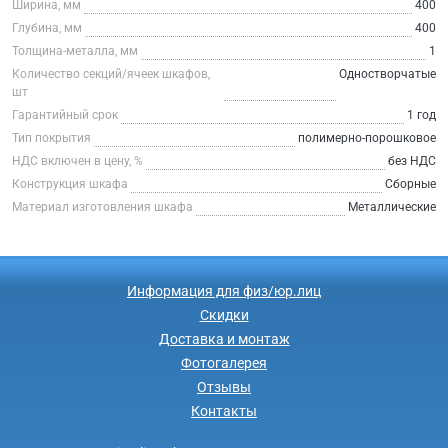
Ширина, мм
400
Глубина, мм
400
Толщина-металла, мм
1
Количество секций/ячеек шкафов,
Одностворчатые
шт
Гарантийный срок
1 год
Тип покрытия
полимерно-порошковое
НДС включен в цену, %
без НДС
Конструкция шкафа
Сборные
Материал изготовления шкафа
Металлические
Информация для физ/юр.лиц
Скидки
Доставка и монтаж
Фотогалерея
Отзывы
Контакты