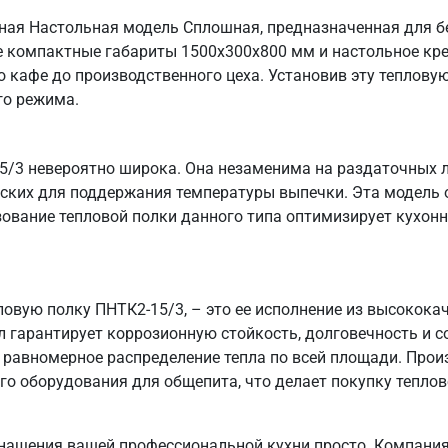
сная Настольная модель Сплошная, предназначенная для б
Ее компактные габариты 1500х300х800 мм и настольное кре
 кафе до производственного цеха. Установив эту тепловую
го режима.
/3 невероятно широка. Она незаменима на раздаточных л
рских для поддержания температуры выпечки. Эта модель 
зование тепловой полки данного типа оптимизирует кухон
пловую полку ПНТК2-15/3, – это ее исполнение из высокок
л гарантирует коррозионную стойкость, долговечность и 
 равномерное распределение тепла по всей площади. Про
о оборудования для общепита, что делает покупку теплов
нащения вашей профессиональной кухни просто. Компания