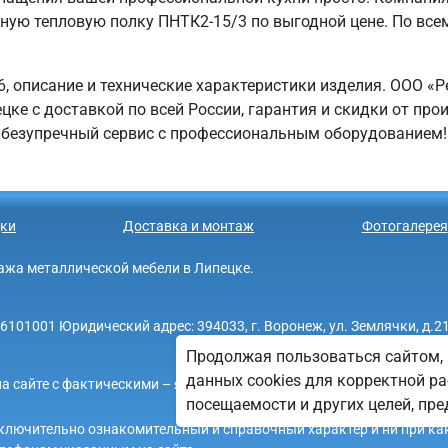
нную тепловую полку ПНТК2-15/3 по выгодной цене. По все
, описание и технические характеристики изделия. ООО «
ке с доставкой по всей России, гарантия и скидки от про
безупречный сервис с профессиональным оборудованием!
ки
Доставка и монтаж
Фотогалерея
родажа металлической мебели в Липецке.
01001 Юридический адрес: 394033, г. Воронеж, ул. Землячки, д.21
Продолжая пользоваться сайтом, 
данных cookies для корректной ра
а сайте с фактическими – является опечаткой.
посещаемости и других целей, п
 исключительно ознакомительный и справочный характер и ни при ка