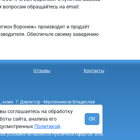
м вопросам обращайтесь на email:
Регион Воронеж» производит и продаёт
изводителя. Обеспечьте своему заведению
Отзывы
Контакты
, комн. 7. Директор - Масленников Владислав
вы соглашаетесь на обработку
боты сайта, анализа его
ОК
редусмотренных
Политикой
.
ких условиях не является публичной офертой. Всю