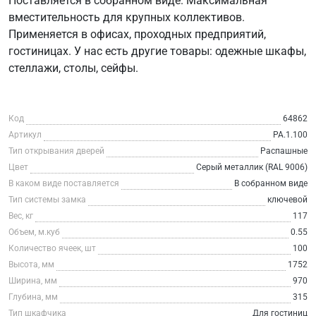
Поставляется в собранном виде. Максимальная
вместительность для крупных коллективов.
Применяется в офисах, проходных предприятий,
гостиницах. У нас есть другие товары: одежные шкафы,
стеллажи, столы, сейфы.
Код
64862
Артикул
РА.1.100
Тип открывания дверей
Распашные
Цвет
Серый металлик (RAL 9006)
В каком виде поставляется
В собранном виде
Тип системы замка
ключевой
Вес, кг
117
Объем, м.куб
0.55
Количество ячеек, шт
100
Высота, мм
1752
Ширина, мм
970
Глубина, мм
315
Тип шкафчика
Для гостиниц