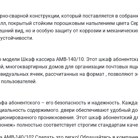
но-сварной конструкции, который поставляется в собранн
алл, покрытый стойким порошковым напылением цвета Сер
ешний вид, но и особую защиту от коррозии и механическ
 устойчивости.
 модели Шкаф кассира AMB-140/10. Этот шкаф абонентск
, многоквартирных домов для организации почтовых ящик
ивидуальных ячеек, рассчитанных на формат , позволяют 
 пользователей.
афа абонентского – его безопасность и надежность. Кажд
циальность содержимого. двери обеспечивают удобный дос
ционированного проникновения. Этот шкаф абонентский д
ронеж» полностью соответствует строгим стандартам каче
 AMB-140/10? Сделать это легко! Обращайтесь в компани