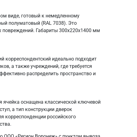
ом виде, готовый к немедленному
ый полуматовый (RAL 7038). Это
их повреждений. Габариты 300х220х1400 мм
ий корреспондентский идеально подходит
ов, а также учреждений, где требуется
эффективно распределить пространство и
ая ячейка оснащена классической ключевой
туп, а тип конструкции дверок
ля корреспонденции российского
ства.
ю ООО «Регион Воронеж» с пунктом вывоза