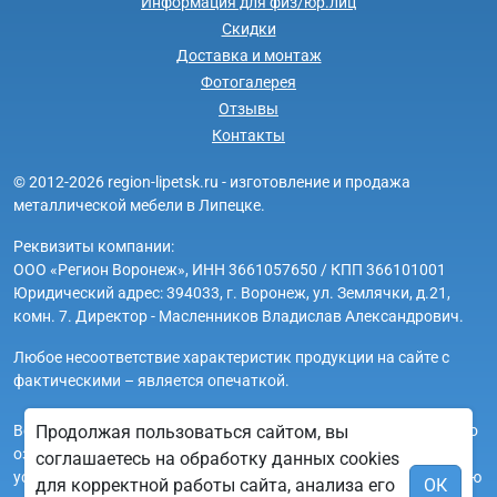
Информация для физ/юр.лиц
Скидки
Доставка и монтаж
Фотогалерея
Отзывы
Контакты
© 2012-2026 region-lipetsk.ru - изготовление и продажа
металлической мебели в Липецке.
Реквизиты компании:
ООО «Регион Воронеж», ИНН 3661057650 / КПП 366101001
Юридический адрес: 394033, г. Воронеж, ул. Землячки, д.21,
комн. 7. Директор - Масленников Владислав Александрович.
Любое несоответствие характеристик продукции на сайте с
фактическими – является опечаткой.
Вся информация на сайте region-lipetsk.ru носит исключительно
Продолжая пользоваться сайтом, вы
ознакомительный и справочный характер и ни при каких
соглашаетесь на обработку данных cookies
условиях не является публичной офертой. Всю дополнительную
для корректной работы сайта, анализа его
ОК