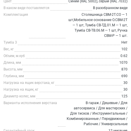
Цвет
Синий (RAL 5002), серый (RAL 7032)
В каком виде поставляется
В разобранном виде
Комплектация
Столешница СВМ-2Т.СО — 1
шт,Мобильное основание О.СВМ-2Т
— 1 шт, Тумба СВ-ТД.01.М — 1 шт,
Тумба СВ-ТВ.06.М — 1 шт, Ручка
СВМ-Р — 1 шт.
Тумба 3
Нет
Вес, кг
102
Объем, м.куб
0.62
Длина, мм
1070
Высота, мм
870
Глубина, мм
690
Нагрузка на ящик верстака, кг
30
Нагрузка на ящик, кг
30
Диаметр колес, мм
125
Варианты исполнения верстака
В гараж / Дешевые / Для
автосервиса / Для мастерских /
Для тисков / Инструментальные /
Комбинированные / Передвижные /
Рабочие / Универсальные
Гарантийный срок
12 месяцев