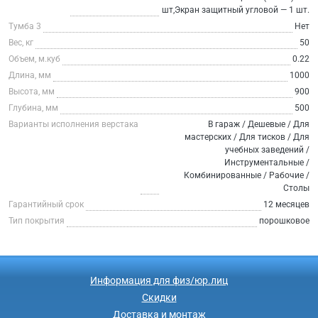
шт,Экран защитный угловой — 1 шт.
Тумба 3
Нет
Вес, кг
50
Объем, м.куб
0.22
Длина, мм
1000
Высота, мм
900
Глубина, мм
500
Варианты исполнения верстака
В гараж / Дешевые / Для
мастерских / Для тисков / Для
учебных заведений /
Инструментальные /
Комбинированные / Рабочие /
Столы
Гарантийный срок
12 месяцев
Тип покрытия
порошковое
Информация для физ/юр.лиц
Скидки
Доставка и монтаж