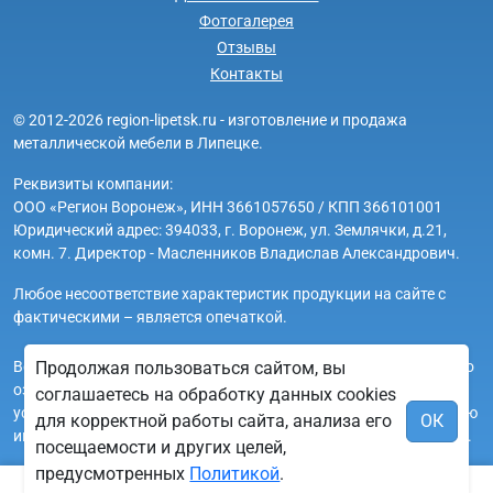
Фотогалерея
Отзывы
Контакты
© 2012-2026 region-lipetsk.ru - изготовление и продажа
металлической мебели в Липецке.
Реквизиты компании:
ООО «Регион Воронеж», ИНН 3661057650 / КПП 366101001
Юридический адрес: 394033, г. Воронеж, ул. Землячки, д.21,
комн. 7. Директор - Масленников Владислав Александрович.
Любое несоответствие характеристик продукции на сайте с
фактическими – является опечаткой.
Вся информация на сайте region-lipetsk.ru носит исключительно
Продолжая пользоваться сайтом, вы
ознакомительный и справочный характер и ни при каких
соглашаетесь на обработку данных cookies
условиях не является публичной офертой. Всю дополнительную
для корректной работы сайта, анализа его
ОК
информацию можно узнать по телефонам указанным на сайте.
посещаемости и других целей,
предусмотренных
Политикой
.