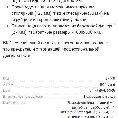
подъема сиденья от 390 до 600 мм;
Производственная мебель имеет прижим
столярный (120 мм), тиски слесарные (60 мм) на
струбцине и экран защитный угловой;
Столешница изготавливается из березовой фанеры
(27 мм), габаритные размеры - 1000х500 мм.
ВК 1 - ученический верстак на чугунном основании –
это прекрасный старт вашей профессиональной
деятельности.
Код
67148
Артикул
ВК-1(у-лп)
Цвет
синий (RAL 5005)
В каком виде поставляется
В разобранном виде
Комплектация
Верстак комбинированный — 1
шт,Табурет (390-600 мм) — 1
шт,Прижим столярный (120 мм) — 1
штТиски слесарные (60 мм) — 1