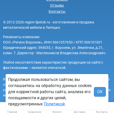
Отзывы
Контакты
© 2012-2026 region-lipetsk.ru - изготовление и продажа
металлической мебели в Липецке.
Реквизиты компании:
ООО «Регион Воронеж», ИНН 3661057650 / КПП 366101001
Юридический адрес: 394033, г. Воронеж, ул. Землячки, д.21,
комн. 7. Директор - Масленников Владислав Александрович.
Любое несоответствие характеристик продукции на сайте с
фактическими – является опечаткой.
Вся информация на сайте region-lipetsk.ru носит исключительно
Продолжая пользоваться сайтом, вы
ознакомительный и справочный характер и ни при каких
соглашаетесь на обработку данных cookies
условиях не является публичной офертой. Всю дополнительную
для корректной работы сайта, анализа его
ОК
информацию можно узнать по телефонам указанным на сайте.
посещаемости и других целей,
предусмотренных
Политикой
.
Главная
Сравнение
Каталог
Доставка
Контакты