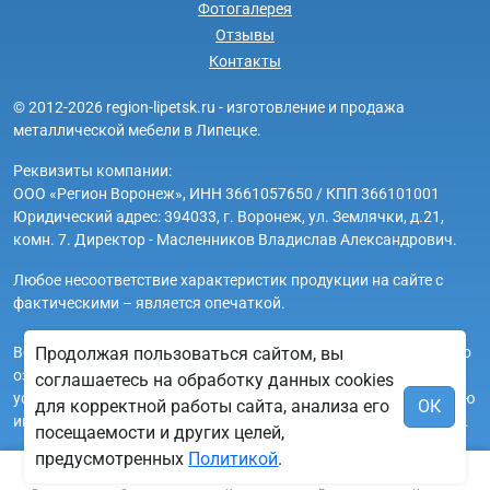
Фотогалерея
Отзывы
Контакты
© 2012-2026 region-lipetsk.ru - изготовление и продажа
металлической мебели в Липецке.
Реквизиты компании:
ООО «Регион Воронеж», ИНН 3661057650 / КПП 366101001
Юридический адрес: 394033, г. Воронеж, ул. Землячки, д.21,
комн. 7. Директор - Масленников Владислав Александрович.
Любое несоответствие характеристик продукции на сайте с
фактическими – является опечаткой.
Вся информация на сайте region-lipetsk.ru носит исключительно
Продолжая пользоваться сайтом, вы
ознакомительный и справочный характер и ни при каких
соглашаетесь на обработку данных cookies
условиях не является публичной офертой. Всю дополнительную
для корректной работы сайта, анализа его
ОК
информацию можно узнать по телефонам указанным на сайте.
посещаемости и других целей,
предусмотренных
Политикой
.