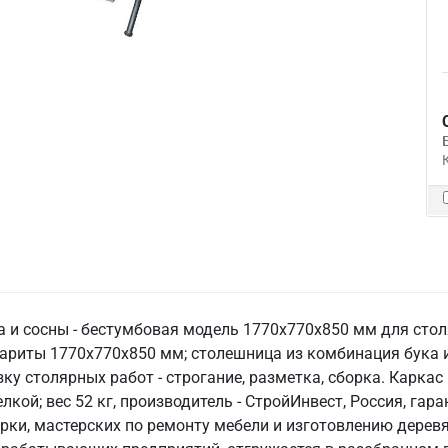
 и сосны - бестумбовая модель 1770х770х850 мм для стол
абариты 1770х770х850 мм; столешница из комбинация бука 
ку столярных работ - строгание, разметка, сборка. Каркас
лкой; вес 52 кг, производитель - СтройИнвест, Россия, гар
рки, мастерских по ремонту мебели и изготовлению дерев