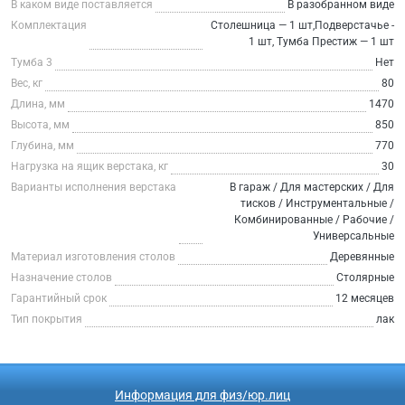
В каком виде поставляется
В разобранном виде
Комплектация
Столешница — 1 шт,Подверстачье -
1 шт, Тумба Престиж — 1 шт
Тумба 3
Нет
Вес, кг
80
Длина, мм
1470
Высота, мм
850
Глубина, мм
770
Нагрузка на ящик верстака, кг
30
Варианты исполнения верстака
В гараж / Для мастерских / Для
тисков / Инструментальные /
Комбинированные / Рабочие /
Универсальные
Материал изготовления столов
Деревянные
Назначение столов
Столярные
Гарантийный срок
12 месяцев
Тип покрытия
лак
Информация для физ/юр.лиц