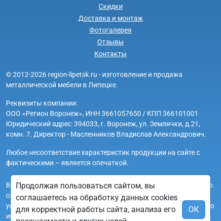
Скидки
Доставка и монтаж
Фотогалерея
Отзывы
Контакты
© 2012-2026 region-lipetsk.ru - изготовление и продажа
металлической мебели в Липецке.
Реквизиты компании:
ООО «Регион Воронеж», ИНН 3661057650 / КПП 366101001
Юридический адрес: 394033, г. Воронеж, ул. Землячки, д.21,
комн. 7. Директор - Масленников Владислав Александрович.
Любое несоответствие характеристик продукции на сайте с
фактическими – является опечаткой.
Вся информация на сайте region-lipetsk.ru носит исключительно
Продолжая пользоваться сайтом, вы
ознакомительный и справочный характер и ни при каких
соглашаетесь на обработку данных cookies
условиях не является публичной офертой. Всю дополнительную
для корректной работы сайта, анализа его
ОК
информацию можно узнать по телефонам указанным на сайте.