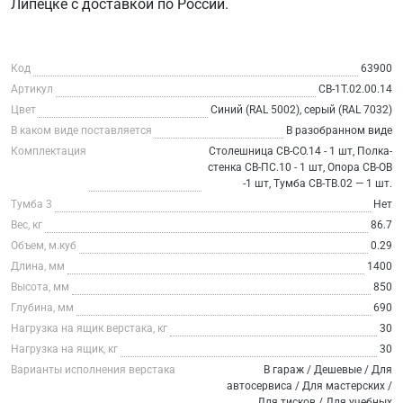
Липецке с доставкой по России.
Код
63900
Артикул
СВ-1Т.02.00.14
Цвет
Синий (RAL 5002), серый (RAL 7032)
В каком виде поставляется
В разобранном виде
Комплектация
Столешница СВ-СО.14 - 1 шт, Полка-
стенка СВ-ПС.10 - 1 шт, Опора СВ-ОВ
-1 шт, Тумба СВ-ТВ.02 — 1 шт.
Тумба 3
Нет
Вес, кг
86.7
Объем, м.куб
0.29
Длина, мм
1400
Высота, мм
850
Глубина, мм
690
Нагрузка на ящик верстака, кг
30
Нагрузка на ящик, кг
30
Варианты исполнения верстака
В гараж / Дешевые / Для
автосервиса / Для мастерских /
Для тисков / Для учебных