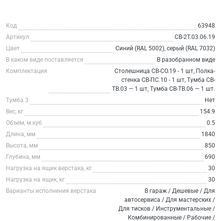
Код
63948
Артикул
СВ-2Т.03.06.19
Цвет
Синий (RAL 5002), серый (RAL 7032)
В каком виде поставляется
В разобранном виде
Комплектация
Столешница СВ-СО.19 - 1 шт, Полка-
стенка СВ-ПС.10 - 1 шт, Тумба СВ-
ТВ.03 — 1 шт, Тумба СВ-ТВ.06 — 1 шт.
Тумба 3
Нет
Вес, кг
154.9
Объем, м.куб
0.5
Длина, мм
1840
Высота, мм
850
Глубина, мм
690
Нагрузка на ящик верстака, кг
30
Нагрузка на ящик, кг
30
Варианты исполнения верстака
В гараж / Дешевые / Для
автосервиса / Для мастерских /
Для тисков / Инструментальные /
Комбинированные / Рабочие /