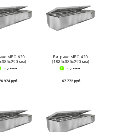
ина МВО-620
Витрина МВО-420
x385x290 мм)
(1835x385x290 мм)
под заказ
под заказ
76 974 руб.
67 772 руб.