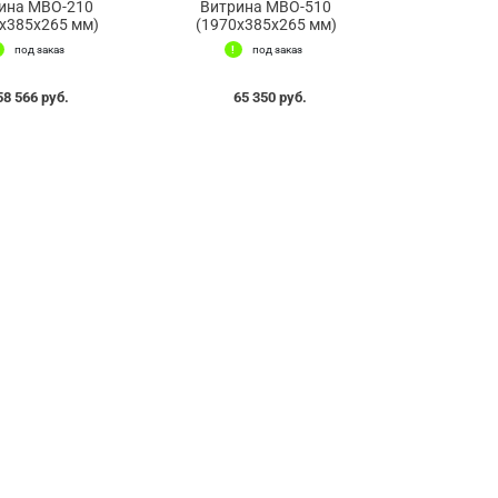
ина МВО-210
Витрина МВО-510
x385x265 мм)
(1970x385x265 мм)
под заказ
под заказ
58 566 руб.
65 350 руб.