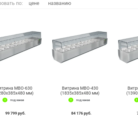
ровать по:
цене
названию
итрина МВО-630
Витрина МВО-430
Витр
280x385x480 мм)
(1835x385x480 мм)
(1390
под заказ
под заказ
99 799 руб.
84 176 руб.