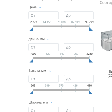
Сорти
Цена
52 277
64 158
76 038
87 919
99 799
Длина, мм
1000
1320
1640
1960
2280
Высота, мм
В
(2
265
319
373
426
480
Ширина, мм