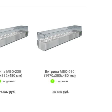
ина МВО-230
Витрина МВО-530
x385x480 мм)
(1970x385x480 мм)
под заказ
под заказ
75 637 руб.
85 886 руб.