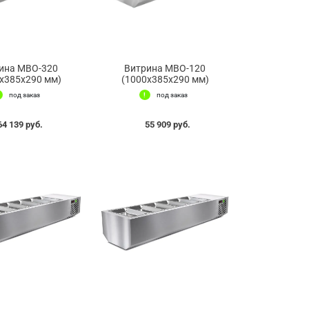
ина МВО-320
Витрина МВО-120
x385x290 мм)
(1000x385x290 мм)
под заказ
под заказ
64 139 руб.
55 909 руб.