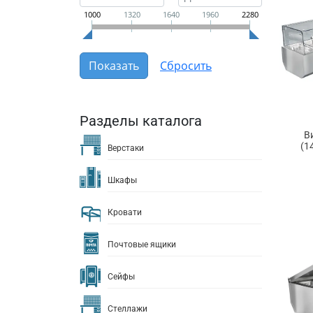
1000
1320
1640
1960
2280
Разделы каталога
В
(1
Верстаки
Шкафы
Кровати
Почтовые ящики
Сейфы
Стеллажи