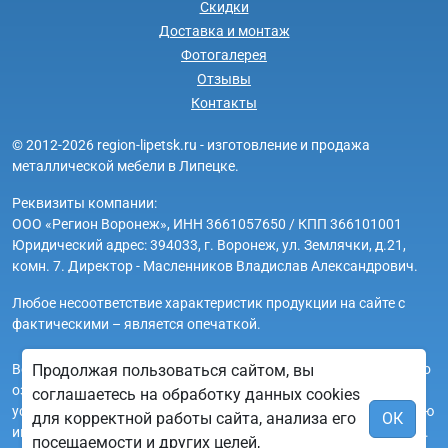
Скидки
Доставка и монтаж
Фотогалерея
Отзывы
Контакты
© 2012-2026 region-lipetsk.ru - изготовление и продажа
металлической мебели в Липецке.
Реквизиты компании:
ООО «Регион Воронеж», ИНН 3661057650 / КПП 366101001
Юридический адрес: 394033, г. Воронеж, ул. Землячки, д.21,
комн. 7. Директор - Масленников Владислав Александрович.
Любое несоответствие характеристик продукции на сайте с
фактическими – является опечаткой.
Вся информация на сайте region-lipetsk.ru носит исключительно
Продолжая пользоваться сайтом, вы
ознакомительный и справочный характер и ни при каких
соглашаетесь на обработку данных cookies
условиях не является публичной офертой. Всю дополнительную
для корректной работы сайта, анализа его
ОК
информацию можно узнать по телефонам указанным на сайте.
посещаемости и других целей,