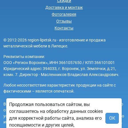
Скидки
Доставка и монтаж
Фотогалерея
Отзывы
Контакты
© 2012-2026 region-lipetsk.ru - изготовление и продажа
металлической мебели в Липецке.
Реквизиты компании:
ООО «Регион Воронеж», ИНН 3661057650 / КПП 366101001
Юридический адрес: 394033, г. Воронеж, ул. Землячки, д.21,
комн. 7. Директор - Масленников Владислав Александрович.
Любое несоответствие характеристик продукции на сайте с
фактическими – является опечаткой.
Вся информация на сайте region-lipetsk.ru носит исключительно
Продолжая пользоваться сайтом, вы
ознакомительный и справочный характер и ни при каких
соглашаетесь на обработку данных cookies
условиях не является публичной офертой. Всю дополнительную
для корректной работы сайта, анализа его
ОК
информацию можно узнать по телефонам указанным на сайте.
посещаемости и других целей,