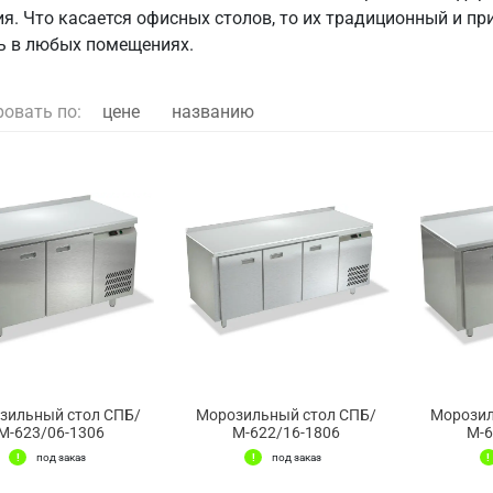
ия. Что касается офисных столов, то их традиционный и 
ь в любых помещениях.
ровать по:
цене
названию
зильный стол СПБ/
Морозильный стол СПБ/
Морозил
М-623/06-1306
М-622/16-1806
М-6
под заказ
под заказ