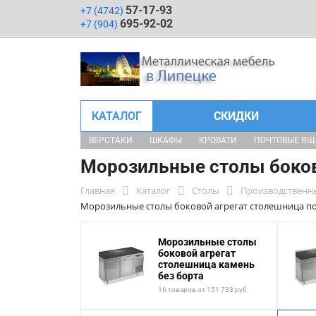
57-17-93
+7 (4742)
695-92-02
+7 (904)
КАТАЛОГ
СКИДКИ
ВЕРСТАКИ
ШКАФЫ
КРОВАТИ
ПОЧТОВЫЕ Я
Морозильные столы боков
Главная
Каталог
Столы
Производственн
Морозильные столы боковой агрегат столешница п
Морозильные столы
боковой агрегат
столешница камень
без борта
16 товаров от 151 733 руб.