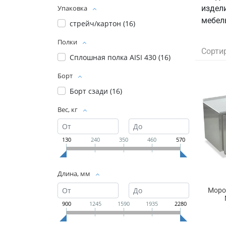
издел
Упаковка
мебел
стрейч/картон (
16
)
Полки
Сорти
Сплошная полка AISI 430 (
16
)
Борт
Борт сзади (
16
)
Вес, кг
130
240
350
460
570
Длина, мм
Моро
900
1245
1590
1935
2280