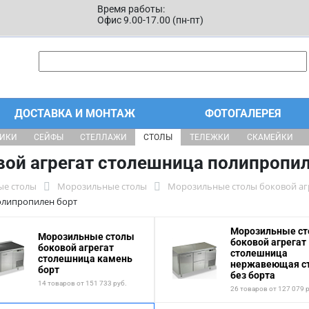
Время работы:
Офис 9.00-17.00 (пн-пт)
ДОСТАВКА И МОНТАЖ
ФОТОГАЛЕРЕЯ
ЩИКИ
СЕЙФЫ
СТЕЛЛАЖИ
СТОЛЫ
ТЕЛЕЖКИ
СКАМЕЙКИ
ой агрегат столешница полипропил
ые столы
Морозильные столы
Морозильные столы боковой аг
олипропилен борт
Морозильные с
Морозильные столы
боковой агрегат
боковой агрегат
столешница
столешница камень
нержавеющая с
борт
без борта
14 товаров от 151 733 руб.
26 товаров от 127 079 