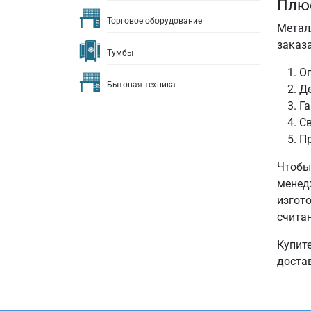
Плюс
Торговое оборудование
Метал
заказ
Тумбы
Ог
Бытовая техника
Д
Га
Св
П
Чтобы
менед
изгот
счита
Купит
доста