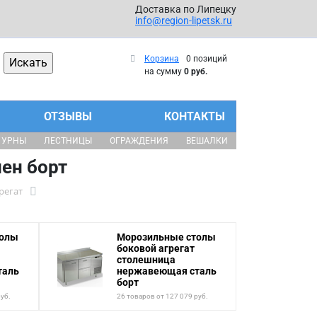
Доставка по Липецку
info@region-lipetsk.ru
Корзина
0 позиций
на сумму
0 руб.
ОТЗЫВЫ
КОНТАКТЫ
УРНЫ
ЛЕСТНИЦЫ
ОГРАЖДЕНИЯ
ВЕШАЛКИ
ен борт
регат
толы
Морозильные столы
боковой агрегат
столешница
таль
нержавеющая сталь
борт
руб.
26 товаров от 127 079 руб.