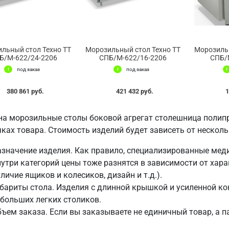
льный стол Техно ТТ
Морозильный стол Техно ТТ
Морозильн
Б/М-622/24-2206
СПБ/М-622/16-2206
СПБ/
под заказ
под заказ
380 861 руб.
421 432 руб.
1
на морозильные столы боковой агрегат столешница полип
ках товара. Стоимость изделий будет зависеть от несколь
значение изделия. Как правило, специализированные мед
утри категорий цены тоже разнятся в зависимости от хара
личие ящиков и колесиков, дизайн и т.д.).
бариты стола. Изделия с длинной крышкой и усиленной ко
больших легких столиков.
ъем заказа. Если вы заказываете не единичный товар, а 