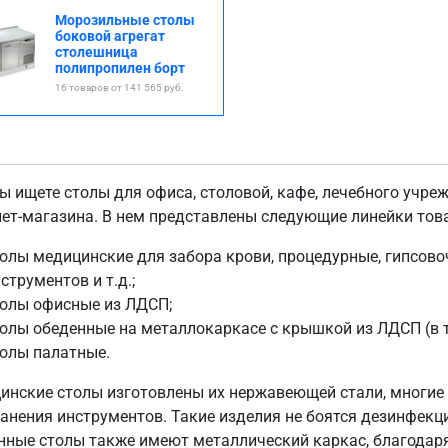
Морозильные столы
боковой агрегат
столешница
полипропилен борт
16 товаров от 141 565 руб.
ы ищете столы для офиса, столовой, кафе, лечебного учре
нет-магазина. В нем представлены следующие линейки тов
олы медицинские для забора крови, процедурные, гипсово
струментов и т.д.;
толы офисные из ЛДСП;
олы обеденные на металлокаркасе с крышкой из ЛДСП (в т
олы палатные.
инские столы изготовлены их нержавеющей стали, многи
ранения инструментов. Такие изделия не боятся дезинфекц
нные столы также имеют металлический каркас, благодар