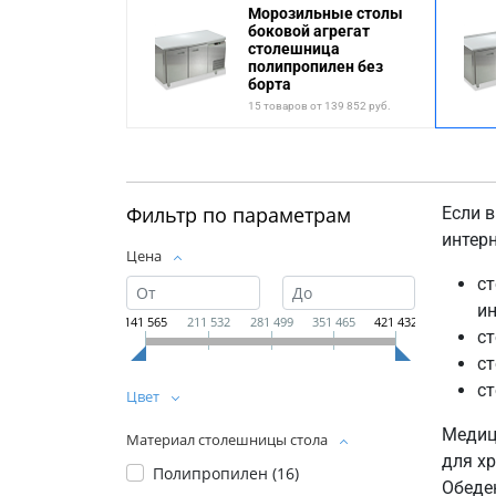
Морозильные столы
боковой агрегат
столешница
полипропилен без
борта
15 товаров от 139 852 руб.
Фильтр по параметрам
Если в
интер
Цена
ст
ин
141 565
211 532
281 499
351 465
421 432
с
ст
ст
Цвет
Медиц
Материал столешницы стола
для х
Полипропилен (
16
)
Обеде