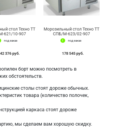
ый стол Техно ТТ
Морозильный стол Техно ТТ
М-621/10-907
СПБ/М-623/02-907
под заказ
под заказ
42 376 руб.
178 545 руб.
ропилен борт можно посмотреть в
ких обстоятельств.
ицинские столы стоят дороже обычных.
ктеристик товара (количество полочек,
нструкцией каркаса стоят дороже
партию, мы сделаем вам хорошую скидку.