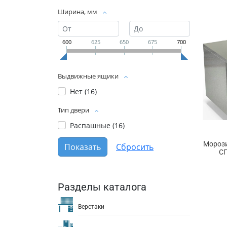
Ширина, мм
600
625
650
675
700
Выдвижные ящики
Нет (
16
)
Тип двери
Распашные (
16
)
Морози
СП
Разделы каталога
Верстаки