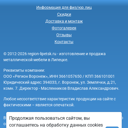
Информация для физ/юр.лиц
Скидки
Доставка и монтаж
Фотогалерея
Отзывы
Контакты
© 2012-2026 region-lipetsk.ru - изготовление и продажа
металлической мебели в Липецке.
Реквизиты компании:
ООО «Регион Воронеж», ИНН 3661057650 / КПП 366101001
Юридический адрес: 394033, г. Воронеж, ул. Землячки, д.21,
комн. 7. Директор - Масленников Владислав Александрович.
Любое несоответствие характеристик продукции на сайте с
фактическими – является опечаткой.
Вся информация на сайте region-lipetsk.ru носит исключительно
Продолжая пользоваться сайтом, вы
ознакомительный и справочный характер и ни при каких
соглашаетесь на обработку данных cookies