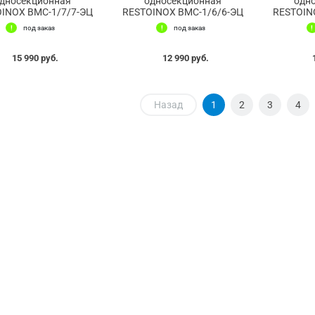
дносекционная
односекционная
одн
INOX ВМС-1/7/7-ЭЦ
RESTOINOX ВМС-1/6/6-ЭЦ
RESTOIN
под заказ
под заказ
15 990 руб.
12 990 руб.
Назад
1
2
3
4