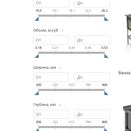
10.0
14.1
18.1
22.2
26.2
Объем, м.куб
0.18
0.27
0.36
0.44
0.53
Ширина, мм
Ванна
430
523
615
708
800
Глубина, мм
430
523
615
708
800