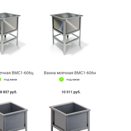
ечная ВМС1-606ц
Ванна моечная ВМС1-606н
под заказ
под заказ
8 837 руб.
10 511 руб.