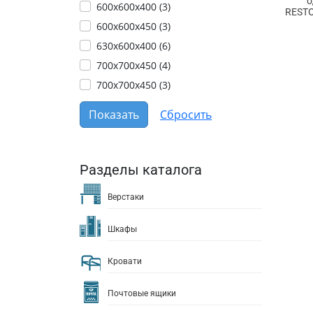
о
600х600х400 (
3
)
RESTO
600х600х450 (
3
)
630х600х400 (
6
)
700x700x450 (
4
)
700х700х450 (
3
)
Разделы каталога
Верстаки
Шкафы
Кровати
Почтовые ящики