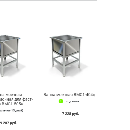
на моечная
Ванна моечная ВМС1-404ц
ионная для фаст-
под заказ
а ВМС1-505н
наличии (15 дней)
7 228 руб.
9 207 руб.