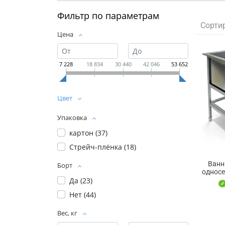
Фильтр по параметрам
Сорти
Цена
7 228
18 834
30 440
42 046
53 652
Цвет
Упаковка
картон (
37
)
Стрейч-плёнка (
18
)
Ванн
Борт
односе
Да (
23
)
Нет (
44
)
Вес, кг