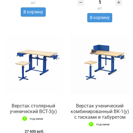
шт
шт
В корзину
В корзину
Верстак столярный
Верстак ученический
ученический ВСТ-3(у)
комбинированный ВК-1(у)
с тисками и табуретом
под заказ
под заказ
27 600 руб.