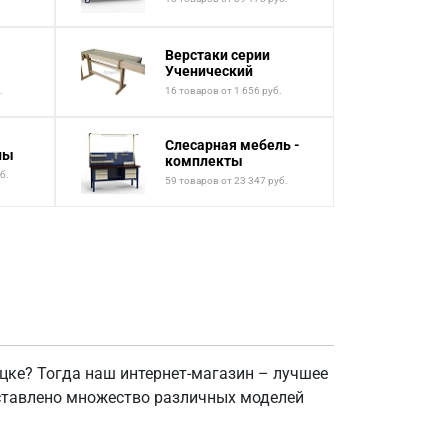
Верстаки серии
Ученический
.
16 товаров от 1 656 руб.
Слесарная мебель -
лы
комплекты
б.
59 товаров от 23 347 руб.
цке? Тогда наш интернет-магазин – лучшее
дставлено множество различных моделей