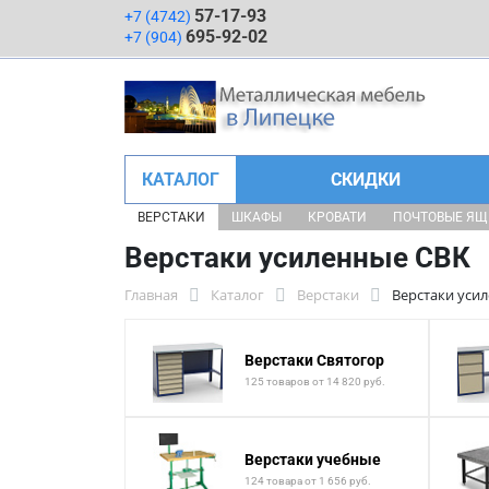
57-17-93
+7 (4742)
695-92-02
+7 (904)
КАТАЛОГ
СКИДКИ
ВЕРСТАКИ
ШКАФЫ
КРОВАТИ
ПОЧТОВЫЕ Я
Верстаки усиленные СВК
Главная
Каталог
Верстаки
Верстаки уси
Верстаки Святогор
125 товаров от 14 820 руб.
Верстаки учебные
124 товара от 1 656 руб.