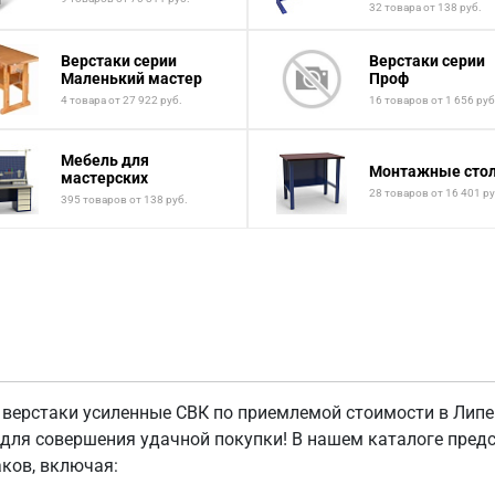
32 товара от 138 руб.
Верстаки серии
Верстаки серии
Маленький мастер
Проф
4 товара от 27 922 руб.
16 товаров от 1 656 руб
Мебель для
Монтажные сто
мастерских
28 товаров от 16 401 ру
395 товаров от 138 руб.
 верстаки усиленные СВК по приемлемой стоимости в Липе
 для совершения удачной покупки! В нашем каталоге пре
аков, включая: