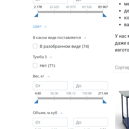
ме
2 178
22 625
43 073
63 520
83 967
де
ко
ва
Цвет
У нас
В каком виде поставляется
даже 
В разобранном виде (
74
)
изгото
Тумба 3
Нет (
71
)
Сорти
Вес, кг
4.60
56.36
108.12
159.88
211.64
Объем, м.куб