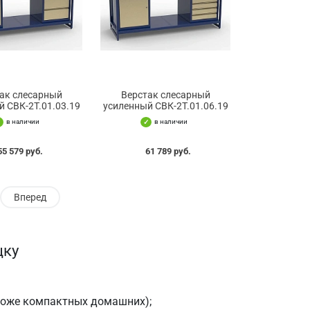
ак слесарный
Верстак слесарный
й СВК-2Т.01.03.19
усиленный СВК-2Т.01.06.19
в наличии
в наличии
55 579 руб.
61 789 руб.
Вперед
цку
роже компактных домашних);