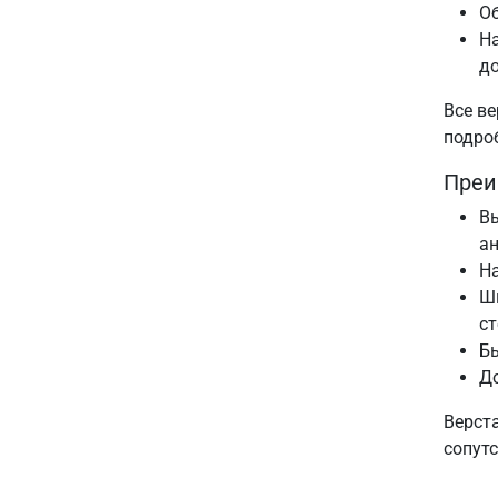
О
На
до
Все ве
подро
Преи
Вы
ан
На
Ш
ст
Бы
До
Верст
сопут