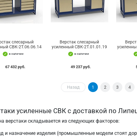
рстак слесарный
Верстак слесарный
Верст
ный СВК-2Т.06.06.14
усиленный СВК-2Т.01.01.19
усиленны
в наличии
в наличии
67 432 руб.
49 237 руб.
Назад
1
2
3
4
таки усиленные СВК с доставкой по Липе
на верстаки складывается из следующих факторов:
ид и назначение изделия (промышленные модели стоят до