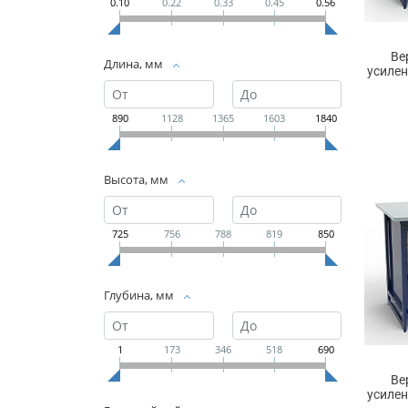
0.10
0.22
0.33
0.45
0.56
Ве
Длина, мм
усилен
890
1128
1365
1603
1840
Высота, мм
725
756
788
819
850
Глубина, мм
1
173
346
518
690
Ве
усилен