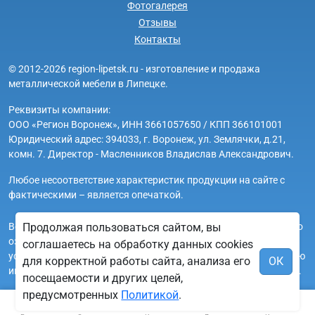
Фотогалерея
Отзывы
Контакты
© 2012-2026 region-lipetsk.ru - изготовление и продажа
металлической мебели в Липецке.
Реквизиты компании:
ООО «Регион Воронеж», ИНН 3661057650 / КПП 366101001
Юридический адрес: 394033, г. Воронеж, ул. Землячки, д.21,
комн. 7. Директор - Масленников Владислав Александрович.
Любое несоответствие характеристик продукции на сайте с
фактическими – является опечаткой.
Вся информация на сайте region-lipetsk.ru носит исключительно
Продолжая пользоваться сайтом, вы
ознакомительный и справочный характер и ни при каких
соглашаетесь на обработку данных cookies
условиях не является публичной офертой. Всю дополнительную
для корректной работы сайта, анализа его
ОК
информацию можно узнать по телефонам указанным на сайте.
посещаемости и других целей,
предусмотренных
Политикой
.