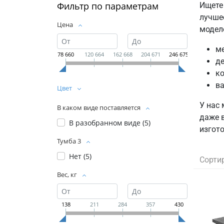
Фильтр по параметрам
Ищете
лучше
Цена
модел
ме
78 660
120 664
162 668
204 671
246 675
де
ко
ва
Цвет
У нас
В каком виде поставляется
даже 
В разобранном виде (
5
)
изгото
Тумба 3
Нет (
5
)
Сорти
Вес, кг
138
211
284
357
430