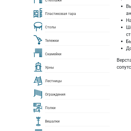
Стеллажи
Вы
ан
Пластиковая тара
На
Ш
Столы
ст
Бы
Тележки
До
Скамейки
Верст
сопут
Урны
Лестницы
Ограждения
Полки
Вешалки