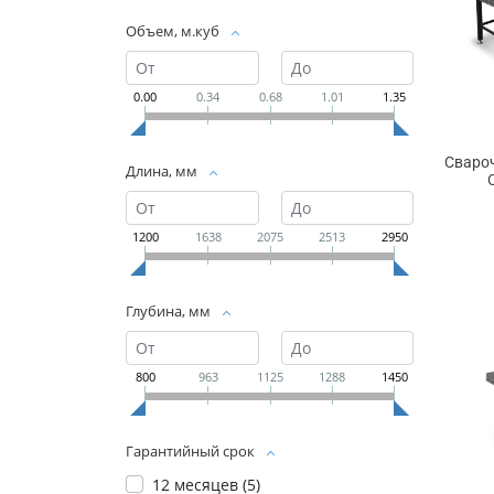
Объем, м.куб
0.00
0.34
0.68
1.01
1.35
Сваро
Длина, мм
1200
1638
2075
2513
2950
Глубина, мм
800
963
1125
1288
1450
Гарантийный срок
12 месяцев (
5
)