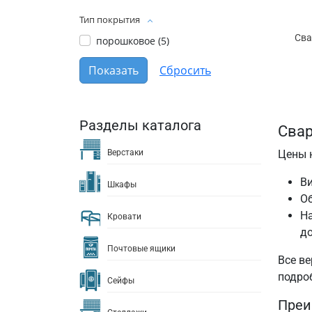
Тип покрытия
Сва
порошковое (
5
)
Разделы каталога
Свар
Цены 
Верстаки
В
Шкафы
О
На
Кровати
до
Почтовые ящики
Все ве
подро
Сейфы
Преи